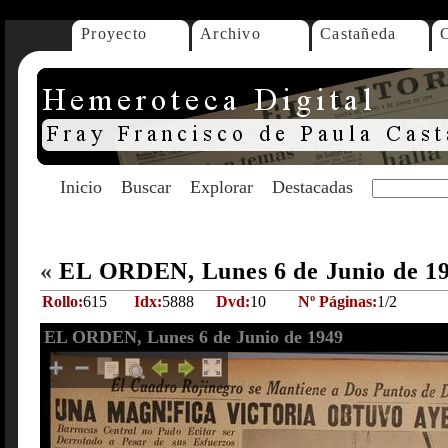
Proyecto
Archivo
Castañeda
Inicio
Buscar
Explorar
Destacadas
«
EL ORDEN, Lunes 6 de Junio de 1
Rollo:
615
Idx:
5888
Dvd:
10
Nº Páginas:
1/2
EL ORDEN, Lunes 6 de Junio de 1949