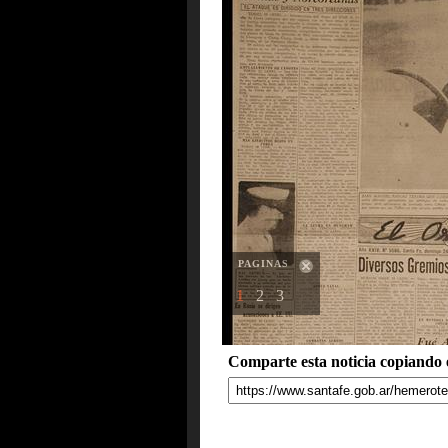
PAGINAS
1
2
3
Comparte esta noticia copiando e