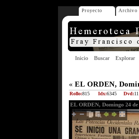
Proyecto
Archivo
Inicio
Buscar
Explorar
«
EL ORDEN, Doming
Rollo:
815
Idx:
6345
Dvd:
11
EL ORDEN, Domingo 24 de 