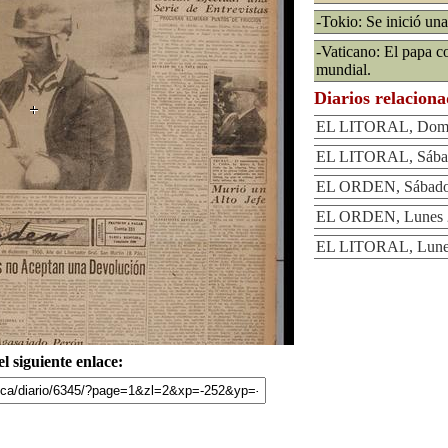
-Tokio: Se inició una
-Vaticano: El papa c
mundial.
Diarios relacion
EL LITORAL, Domin
EL LITORAL, Sábad
EL ORDEN, Sábado 
EL ORDEN, Lunes 2
EL LITORAL, Lunes
l siguiente enlace: