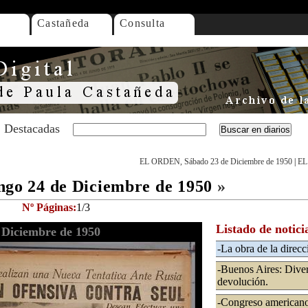
Castañeda
Consulta
Destacadas
EL ORDEN, Sábado 23 de Diciembre de 1950
|
EL
o 24 de Diciembre de 1950
»
Nº Páginas:
1/3
Listado de notici
Diciembre de 1950
-La obra de la direc
-Buenos Aires: Dive
devolución.
-Congreso americano 