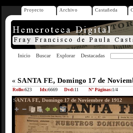
Proyecto
Archivo
Castañeda
Inicio
Buscar
Explorar
Destacadas
«
SANTA FE, Domingo 17 de Noviem
Rollo:
623
Idx:
6669
Dvd:
11
Nº Páginas:
1/4
SANTA FE, Domingo 17 de Noviembre de 1912