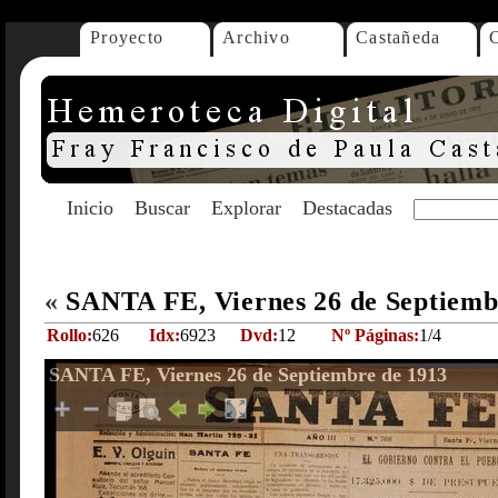
Proyecto
Archivo
Castañeda
Inicio
Buscar
Explorar
Destacadas
«
SANTA FE, Viernes 26 de Septiemb
Rollo:
626
Idx:
6923
Dvd:
12
Nº Páginas:
1/4
SANTA FE, Viernes 26 de Septiembre de 1913