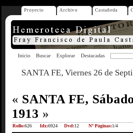
Proyecto
Archivo
Castañeda
Inicio
Buscar
Explorar
Destacadas
SANTA FE, Viernes 26 de Sept
«
SANTA FE, Sábado 
1913
»
Rollo:
626
Idx:
6924
Dvd:
12
Nº Páginas:
1/4