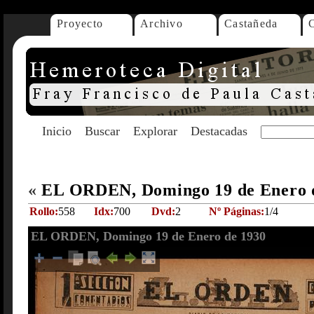
Proyecto
Archivo
Castañeda
Inicio
Buscar
Explorar
Destacadas
«
EL ORDEN, Domingo 19 de Enero 
Rollo:
558
Idx:
700
Dvd:
2
Nº Páginas:
1/4
EL ORDEN, Domingo 19 de Enero de 1930