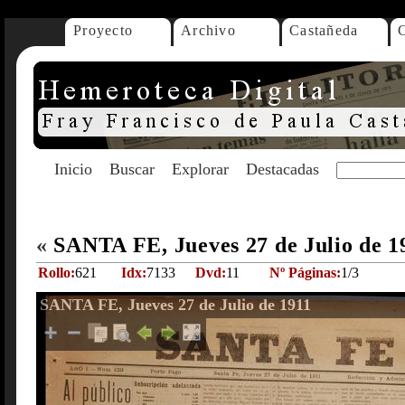
Proyecto
Archivo
Castañeda
Inicio
Buscar
Explorar
Destacadas
«
SANTA FE, Jueves 27 de Julio de 
Rollo:
621
Idx:
7133
Dvd:
11
Nº Páginas:
1/3
SANTA FE, Jueves 27 de Julio de 1911