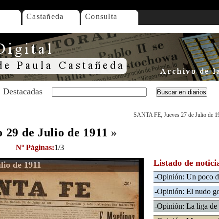
Castañeda
Consulta
Destacadas
SANTA FE, Jueves 27 de Julio de 1
29 de Julio de 1911
»
Nº Páginas:
1/3
Listado de notici
io de 1911
-Opinión: Un poco d
-Opinión: El nudo g
-Opinión: La liga de 