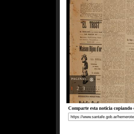
PAGINAS
1
2
3
Comparte esta noticia copiando e