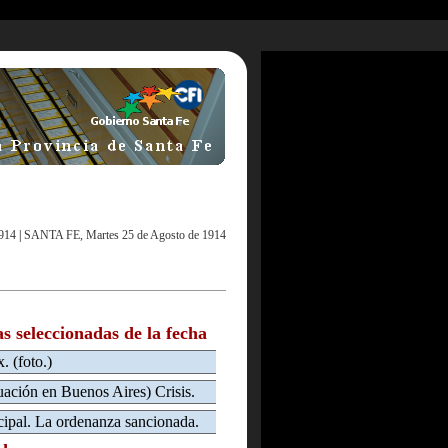
914
|
SANTA FE, Martes 25 de Agosto de 1914
as seleccionadas de la fecha
. (foto.)
tuación en Buenos Aires) Crisis.
ipal. La ordenanza sancionada.