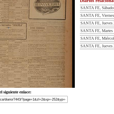
Diarios relacion
SANTA FE, Sábado 
SANTA FE, Viernes 
SANTA FE, Jueves 2
SANTA FE, Martes 2
SANTA FE, Miércole
SANTA FE, Jueves 2
l siguiente enlace: