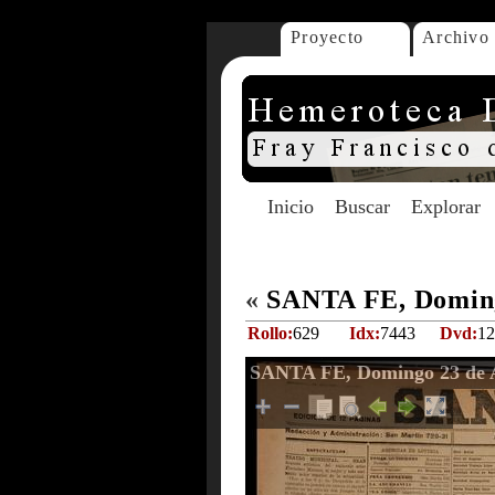
Proyecto
Archivo
Inicio
Buscar
Explorar
«
SANTA FE, Doming
Rollo:
629
Idx:
7443
Dvd:
12
SANTA FE, Domingo 23 de A