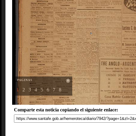
PAGINAS
1
2
3
4
5
6
7
8
Comparte esta noticia copiando el siguiente enlace: