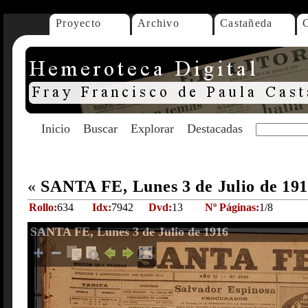
Proyecto
Archivo
Castañeda
Inicio
Buscar
Explorar
Destacadas
«
SANTA FE, Lunes 3 de Julio de 19
Rollo:
634
Idx:
7942
Dvd:
13
Nº Páginas:
1/8
SANTA FE, Lunes 3 de Julio de 1916