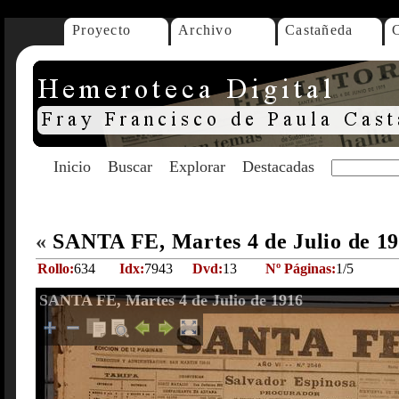
Proyecto
Archivo
Castañeda
Inicio
Buscar
Explorar
Destacadas
«
SANTA FE, Martes 4 de Julio de 1
Rollo:
634
Idx:
7943
Dvd:
13
Nº Páginas:
1/5
SANTA FE, Martes 4 de Julio de 1916