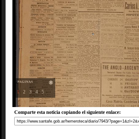
PAGINAS
1
2
3
4
5
Comparte esta noticia copiando el siguiente enlace: