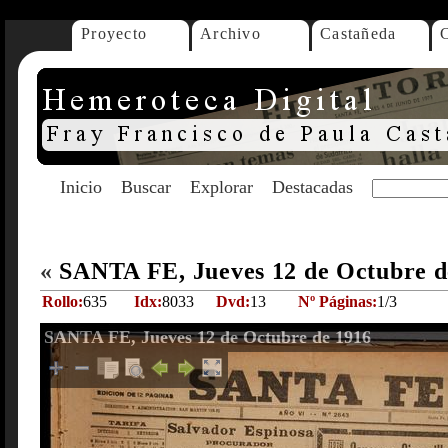
Proyecto
Archivo
Castañeda
Inicio
Buscar
Explorar
Destacadas
«
SANTA FE, Jueves 12 de Octubre 
Rollo:
635
Idx:
8033
Dvd:
13
Nº Páginas:
1/3
SANTA FE, Jueves 12 de Octubre de 1916