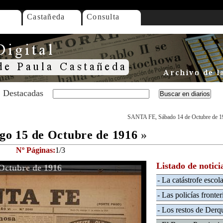
Castañeda
Consulta
Destacadas
SANTA FE, Sábado 14 de Octubre de 1
o 15 de Octubre de 1916
»
Nº Páginas:
1/3
Listado de notici
ctubre de 1916
- La catástrofe escola
- Las policías fronter
- Los restos de Derq