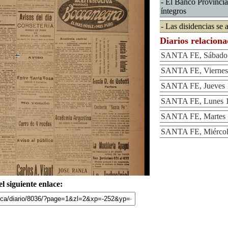
- El Banco Provincial
íntegros
- Las disidencias s
Diarios relacion
SANTA FE, Sábado 
SANTA FE, Viernes 
SANTA FE, Jueves 1
SANTA FE, Lunes 1
SANTA FE, Martes 1
SANTA FE, Miércole
l siguiente enlace: