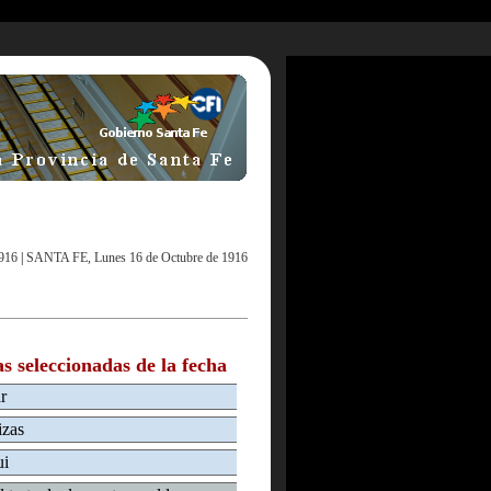
916
|
SANTA FE, Lunes 16 de Octubre de 1916
as seleccionadas de la fecha
r
izas
ui