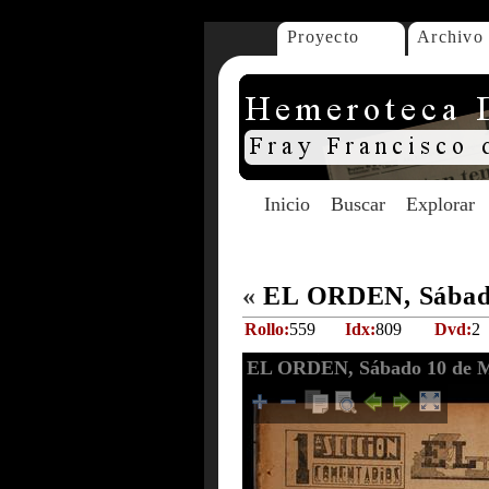
Proyecto
Archivo
Inicio
Buscar
Explorar
«
EL ORDEN, Sábado
Rollo:
559
Idx:
809
Dvd:
2
EL ORDEN, Sábado 10 de M