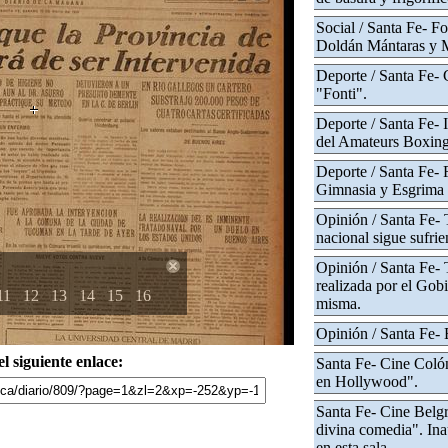
Social / Santa Fe- Fo
Doldán Mántaras y M
Deporte / Santa Fe- 
"Fonti".
Deporte / Santa Fe- 
del Amateurs Boxing
Deporte / Santa Fe- 
Gimnasia y Esgrima
Opinión / Santa Fe- 
nacional sigue sufrie
Opinión / Santa Fe- 
realizada por el Gobi
11
12
13
14
15
16
misma.
Opinión / Santa Fe- 
l siguiente enlace:
Santa Fe- Cine Colón
en Hollywood".
Santa Fe- Cine Belgr
divina comedia". Ina
en esta sala.