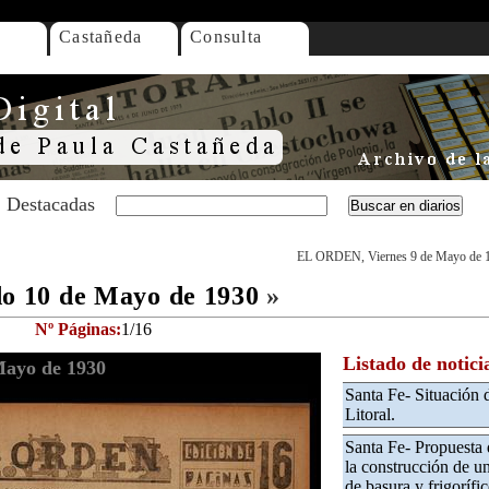
Castañeda
Consulta
Destacadas
EL ORDEN, Viernes 9 de Mayo de 
 10 de Mayo de 1930
»
Nº Páginas:
1/16
Listado de notici
ayo de 1930
Santa Fe- Situación 
Litoral.
Santa Fe- Propuesta 
la construcción de u
de basura y frigorífic