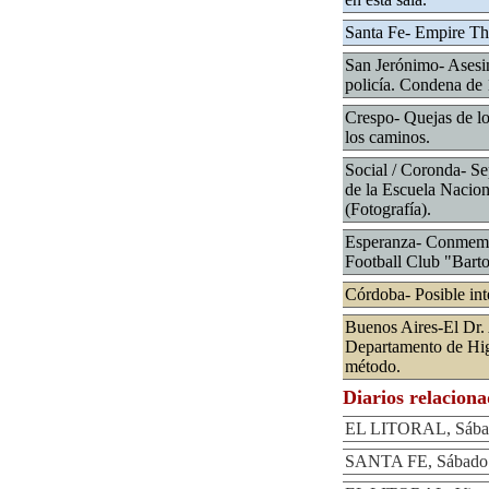
Santa Fe- Empire Th
San Jerónimo- Asesin
policía. Condena de 
Crespo- Quejas de lo
los caminos.
Social / Coronda- Sep
de la Escuela Nacion
(Fotografía).
Esperanza- Conmemor
Football Club "Barto
Córdoba- Posible int
Buenos Aires-El Dr. 
Departamento de Higi
método.
Diarios relacion
EL LITORAL, Sábad
SANTA FE, Sábado 