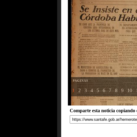
PAGINAS
1
2
3
4
5
6
7
8
9
10
Comparte esta noticia copiando e