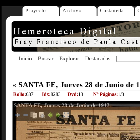
Proyecto
Archivo
Castañeda
Inicio
Buscar
Explorar
Destacadas
«
SANTA FE, Jueves 28 de Junio de 
Rollo:
637
Idx:
8283
Dvd:
13
Nº Páginas:
1/3
SANTA FE, Jueves 28 de Junio de 1917