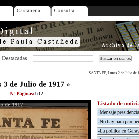
Castañeda
Consulta
Destacadas
SANTA FE, Lunes 2 de Julio de 
3 de Julio de 1917
»
Nº Páginas:
1/12
Listado de notici
o de 1917
-Mensaje presidencia
-No hay para pan pe
-La política en Garay