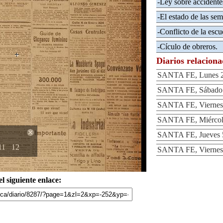
-Ley sobre accidentes
-El estado de las sem
-Conflicto de la escu
-Cículo de obreros.
Diarios relacion
SANTA FE, Lunes 2 
SANTA FE, Sábado 3
SANTA FE, Viernes 
SANTA FE, Miércole
SANTA FE, Jueves 5
11
12
SANTA FE, Viernes 
l siguiente enlace: