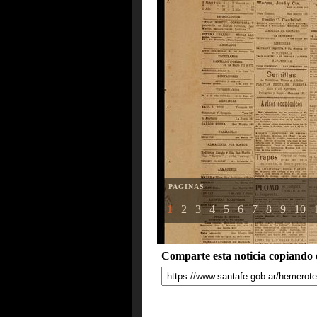
PAGINAS
1
2
3
4
5
6
7
8
9
10
Comparte esta noticia copiando e