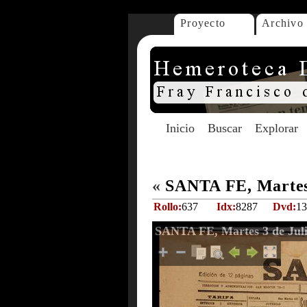
Proyecto
Archivo
Inicio
Buscar
Explorar
«
SANTA FE, Martes 
Rollo:
637
Idx:
8287
Dvd:
13
SANTA FE, Martes 3 de Juli