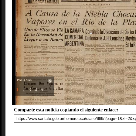
PAGINAS
1
2
3
4
5
Comparte esta noticia copiando el siguiente enlace: