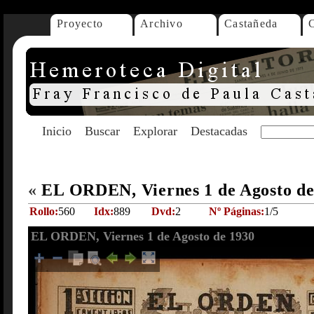
Proyecto
Archivo
Castañeda
Inicio
Buscar
Explorar
Destacadas
«
EL ORDEN, Viernes 1 de Agosto d
Rollo:
560
Idx:
889
Dvd:
2
Nº Páginas:
1/5
EL ORDEN, Viernes 1 de Agosto de 1930