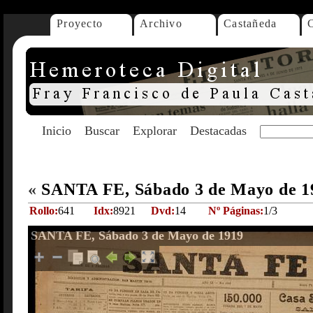
Proyecto
Archivo
Castañeda
Inicio
Buscar
Explorar
Destacadas
«
SANTA FE, Sábado 3 de Mayo de 
Rollo:
641
Idx:
8921
Dvd:
14
Nº Páginas:
1/3
SANTA FE, Sábado 3 de Mayo de 1919