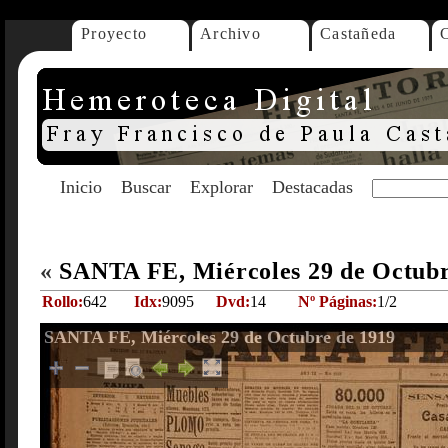
Proyecto
Archivo
Castañeda
Inicio
Buscar
Explorar
Destacadas
«
SANTA FE, Miércoles 29 de Octub
Rollo:
642
Idx:
9095
Dvd:
14
Nº Páginas:
1/2
SANTA FE, Miércoles 29 de Octubre de 1919