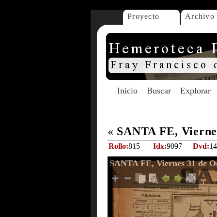
Proyecto
Archivo
Inicio
Buscar
Explorar
«
SANTA FE, Viernes
Rollo:
815
Idx:
9097
Dvd:
14
SANTA FE, Viernes 31 de O