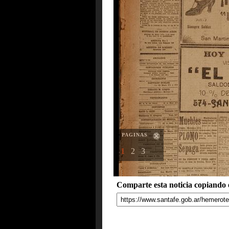
PAGINAS
1
2
3
Comparte esta noticia copiando e