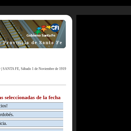
9
|
SANTA FE, Sábado 1 de Noviembre de 1919
as seleccionadas de la fecha
cios!
ordobés.
cia.