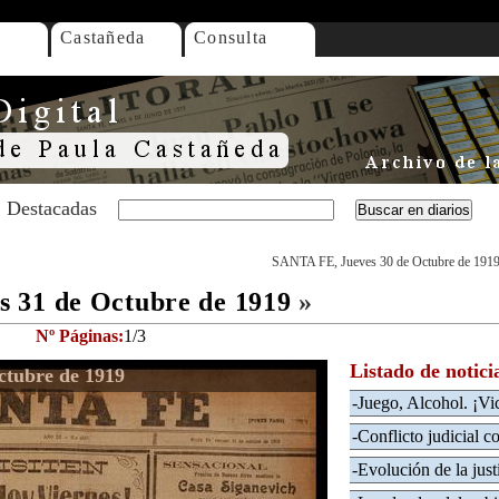
Castañeda
Consulta
Destacadas
SANTA FE, Jueves 30 de Octubre de 191
 31 de Octubre de 1919
»
Nº Páginas:
1/3
Listado de notici
ctubre de 1919
-Juego, Alcohol. ¡Vi
-Conflicto judicial c
-Evolución de la justi