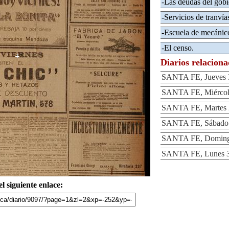
-Las deudas del gobi
-Servicios de tranvía
-Escuela de mecánico
-El censo.
Diarios relacion
SANTA FE, Jueves 3
SANTA FE, Miércole
SANTA FE, Martes 2
SANTA FE, Sábado 
SANTA FE, Domingo
SANTA FE, Lunes 3
l siguiente enlace: