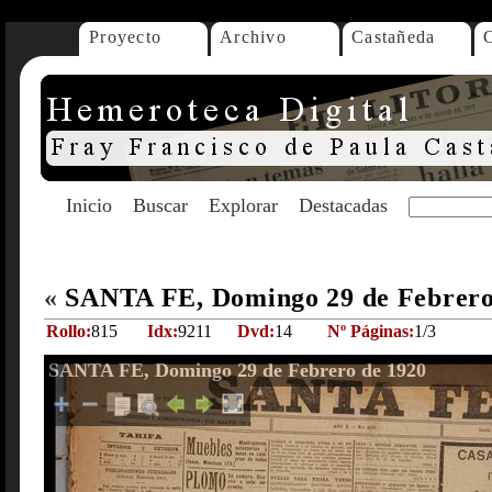
Proyecto
Archivo
Castañeda
Inicio
Buscar
Explorar
Destacadas
«
SANTA FE, Domingo 29 de Febrero
Rollo:
815
Idx:
9211
Dvd:
14
Nº Páginas:
1/3
SANTA FE, Domingo 29 de Febrero de 1920