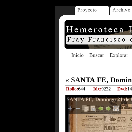
Proyecto
Archivo
Inicio
Buscar
Explorar
«
SANTA FE, Doming
Rollo:
644
Idx:
9232
Dvd:
14
SANTA FE, Domingo 21 de 