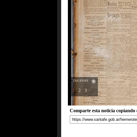
PAGINAS
1
2
3
Comparte esta noticia copiando e