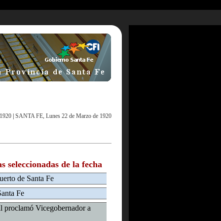
 1920
|
SANTA FE, Lunes 22 de Marzo de 1920
as seleccionadas de la fecha
puerto de Santa Fe
Santa Fe
al proclamó Vicegobernador a