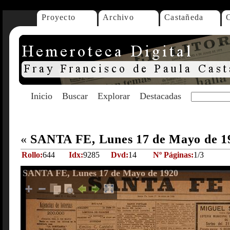
Proyecto
Archivo
Castañeda
Inicio
Buscar
Explorar
Destacadas
«
SANTA FE, Lunes 17 de Mayo de 
Rollo:
644
Idx:
9285
Dvd:
14
Nº Páginas:
1/3
SANTA FE, Lunes 17 de Mayo de 1920