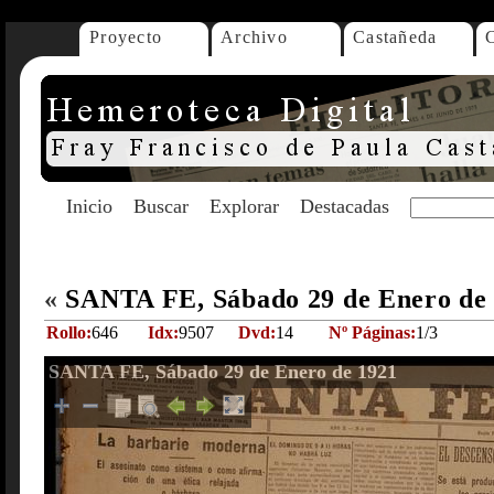
Proyecto
Archivo
Castañeda
Inicio
Buscar
Explorar
Destacadas
«
SANTA FE, Sábado 29 de Enero de
Rollo:
646
Idx:
9507
Dvd:
14
Nº Páginas:
1/3
SANTA FE, Sábado 29 de Enero de 1921