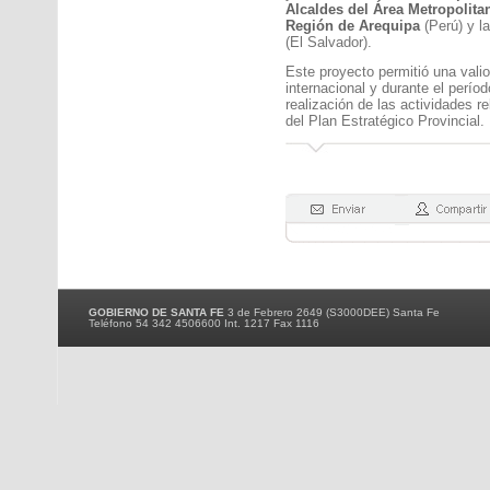
Alcaldes del Área Metropolita
Región de Arequipa
(Perú) y l
(El Salvador).
Este proyecto permitió una vali
internacional y durante el perío
realización de las actividades re
del Plan Estratégico Provincial.
GOBIERNO DE SANTA FE
3 de Febrero 2649 (S3000DEE) Santa Fe
Teléfono 54 342 4506600 Int. 1217 Fax 1116