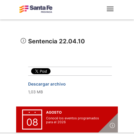
Toggl
navig
Sentencia 22.04.10
Descargar archivo
1,03 MB
AGOSTO
Conocé los eventos programados
08
para el 2026