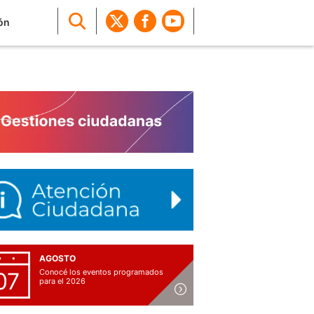
ón
AGOSTO
Conocé los eventos programados
07
para el 2026