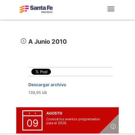
Toggl
navig
A Junio 2010
Descargar archivo
139,95 kB
AGOSTO
Conocé los eventos programados
09
para el 2026