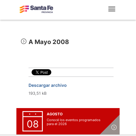
Toggl
navig
A Mayo 2008
Descargar archivo
193,51 kB
AGOSTO
Conocé los eventos programados
08
para el 2026