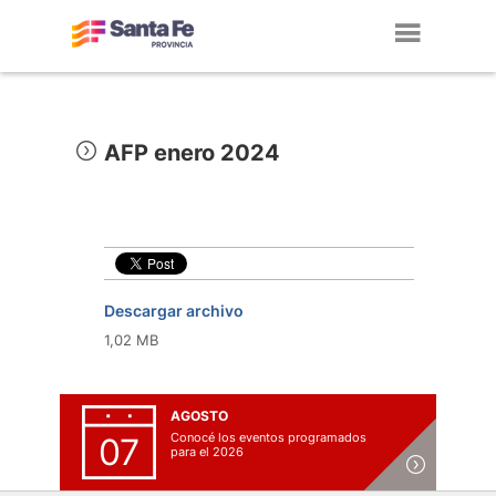
Toggl
navig
AFP enero 2024
Descargar archivo
1,02 MB
AGOSTO
Conocé los eventos programados
07
para el 2026