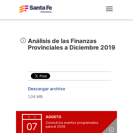
Toggl
navig
Análisis de las Finanzas
Provinciales a Diciembre 2019
Descargar archivo
1,04 MB
AGOSTO
Conocé los eventos programados
07
para el 2026