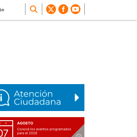
ón
AGOSTO
Conocé los eventos programados
07
para el 2026