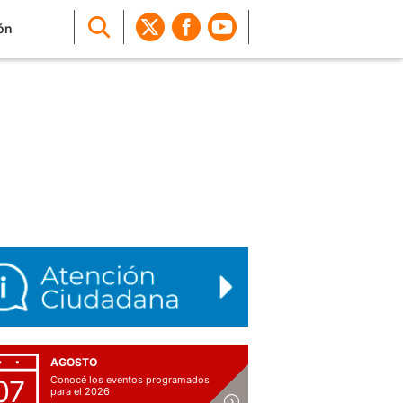
ón
AGOSTO
Conocé los eventos programados
07
para el 2026