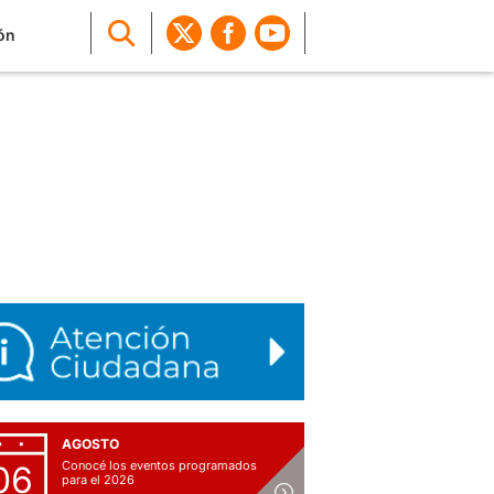
ón
AGOSTO
Conocé los eventos programados
06
para el 2026