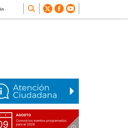
ón
AGOSTO
Conocé los eventos programados
09
para el 2026