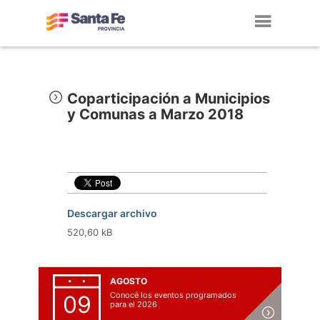
Toggl
navig
Coparticipación a Municipios
y Comunas a Marzo 2018
Descargar archivo
520,60 kB
AGOSTO
Conocé los eventos programados
09
para el 2026