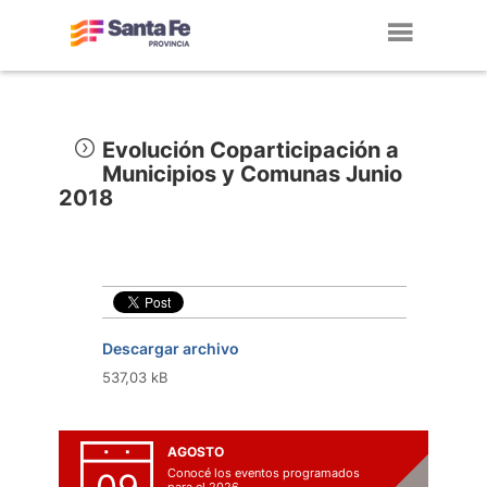
Toggl
navig
Evolución Coparticipación a
Municipios y Comunas Junio
2018
Descargar archivo
537,03 kB
AGOSTO
Conocé los eventos programados