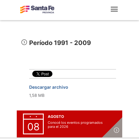
Toggl
navig
Período 1991 - 2009
Descargar archivo
1,58 MB
AGOSTO
Conocé los eventos programados
08
para el 2026