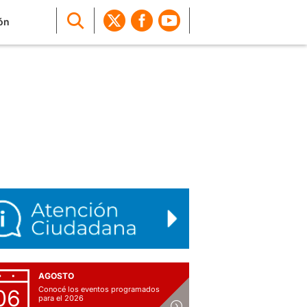
ón
AGOSTO
Conocé los eventos programados
06
para el 2026