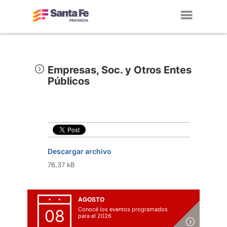
Toggl
navig
Empresas, Soc. y Otros Entes
Públicos
Descargar archivo
76,37 kB
AGOSTO
Conocé los eventos programados
08
para el 2026