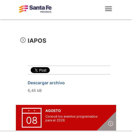
Toggl
navig
IAPOS
Descargar archivo
6,45 kB
AGOSTO
Conocé los eventos programados
08
para el 2026