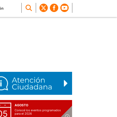
ón
AGOSTO
Conocé los eventos programados
05
para el 2026