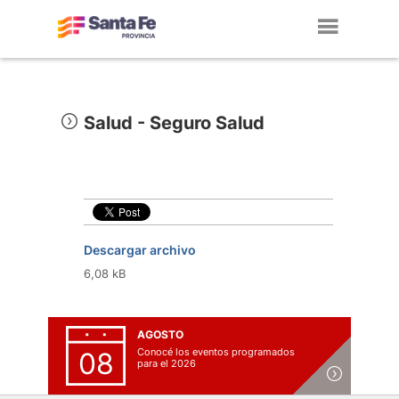
Toggl
navig
Salud - Seguro Salud
Descargar archivo
6,08 kB
AGOSTO
Conocé los eventos programados
08
para el 2026