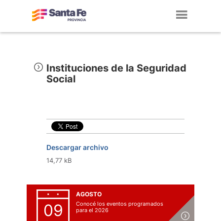
Toggl
navig
Instituciones de la Seguridad
Social
Descargar archivo
14,77 kB
AGOSTO
Conocé los eventos programados
09
para el 2026