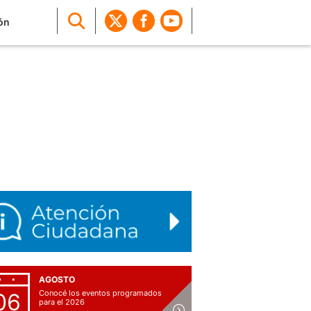
ón
AGOSTO
Conocé los eventos programados
06
para el 2026