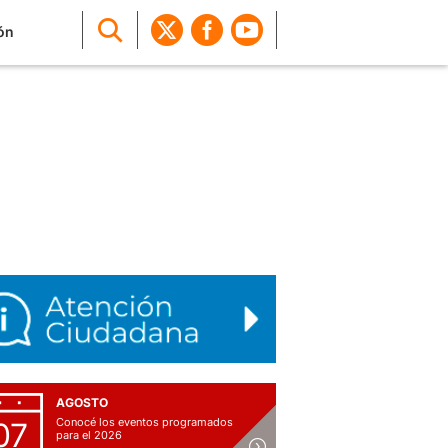
ón
AGOSTO
Conocé los eventos programados
07
para el 2026