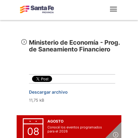
Toggl
navig
Ministerio de Economía - Prog.
de Saneamiento Financiero
Descargar archivo
11,75 kB
AGOSTO
Conocé los eventos programados
08
para el 2026