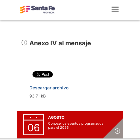
Toggl
navig
Anexo IV al mensaje
Descargar archivo
93,71 kB
AGOSTO
Conocé los eventos programados
06
para el 2026