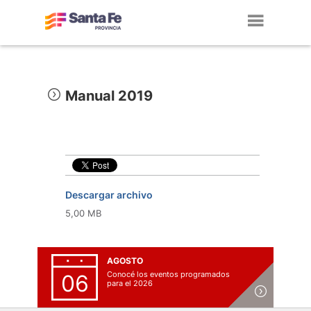
Toggl
navig
Manual 2019
Descargar archivo
5,00 MB
AGOSTO
Conocé los eventos programados
06
para el 2026