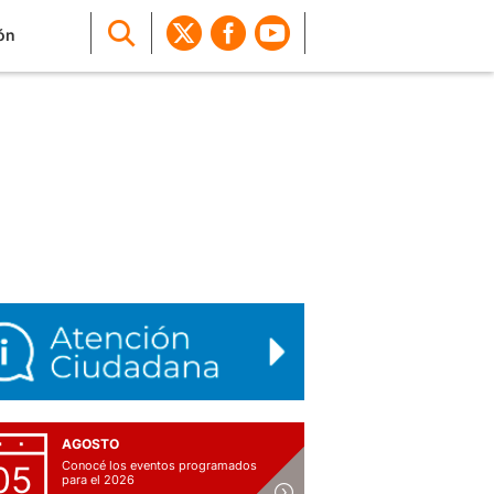
ón
AGOSTO
Conocé los eventos programados
05
para el 2026